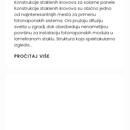
Konstrukcije staklenih krovova za solarne panele
Konstrukcije staklenih krovova su obično jedno
od najinteresantnijih mesta za primenu
fotonaponskih sistema. Oni pružaju difuziju
svetla u zgradi, dok obezbeđuju nenametljivu
površinu za instalaciju fotonaponskih modula u
lameliranom staklu. Struktura koja spektakularno
izgleda...
PROČITAJ VIŠE