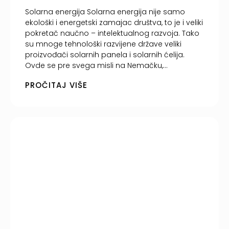
Solarna energija Solarna energija nije samo
ekološki i energetski zamajac društva, to je i veliki
pokretač naučno – intelektualnog razvoja. Tako
su mnoge tehnološki razvijene države veliki
proizvođači solarnih panela i solarnih ćelija.
Ovde se pre svega misli na Nemačku,...
PROČITAJ VIŠE