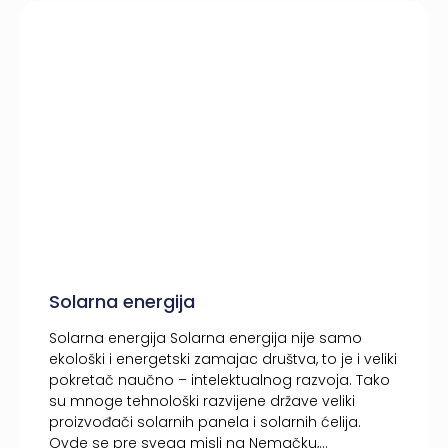
Solarna energija
Solarna energija Solarna energija nije samo
ekološki i energetski zamajac društva, to je i veliki
pokretač naučno – intelektualnog razvoja. Tako
su mnoge tehnološki razvijene države veliki
proizvođači solarnih panela i solarnih ćelija.
Ovde se pre svega misli na Nemačku,...