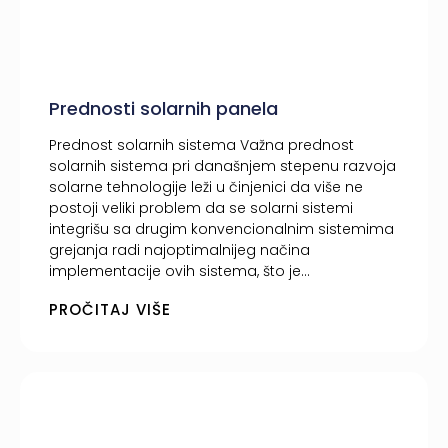
Prednosti solarnih panela
Prednost solarnih sistema​ Važna prednost
solarnih sistema pri današnjem stepenu razvoja
solarne tehnologije leži u činjenici da više ne
postoji veliki problem da se solarni sistemi
integrišu sa drugim konvencionalnim sistemima
grejanja radi najoptimalnijeg načina
implementacije ovih sistema, što je...
PROČITAJ VIŠE