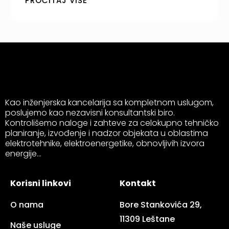
PROČITAJ VIŠE
Kao inženjerska kancelarija sa kompletnom uslugom,
poslujemo kao nezavisni konsultantski biro.
Kontrolišemo naloge i zahteve za celokupno tehničko
planiranje, izvođenje i nadzor objekata u oblastima
elektrotehnike, elektroenergetike, obnovljivih izvora
energije...​
Korisni linkovi
Kontakt
O nama
Bore Stankovića 29,
11309 Leštane
Naše usluge