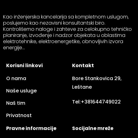
Kao inženjerska kancelarija sa kompletnom uslugom,
poslujemo kao nezavisni konsultantski biro.
Kontrolišemo naloge i zahteve za celokupno tehničko
planiranje, izvođenje i nadzor objekata u oblastima
elektrotehnike, elektroenergetike, obnovljivih izvora
energije...​
Korisni linkovi
Kontakt
O nama
Bore Stankovica 29,
Leštane
Naše usluge
Tel:+381644749022
Naš tim
Privatnost
Pravne informacije
Socijalne mreže