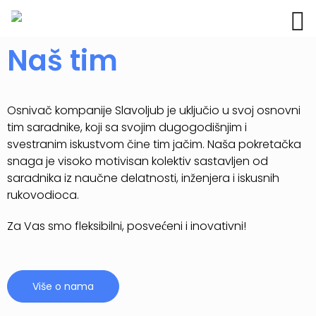
Naš tim​​
Osnivač kompanije Slavoljub je uključio u svoj osnovni
tim saradnike, koji sa svojim dugogodišnjim i
svestranim iskustvom čine tim jačim. Naša pokretačka
snaga je visoko motivisan kolektiv sastavljen od
saradnika iz naučne delatnosti, inženjera i iskusnih
rukovodioca.
Za Vas smo fleksibilni, posvećeni i inovativni!
Više o nama